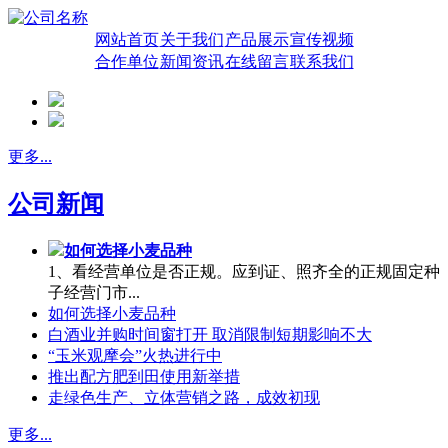
网站首页
关于我们
产品展示
宣传视频
合作单位
新闻资讯
在线留言
联系我们
更多...
公司新闻
如何选择小麦品种
1、看经营单位是否正规。应到证、照齐全的正规固定种
子经营门市...
如何选择小麦品种
白酒业并购时间窗打开 取消限制短期影响不大
“玉米观摩会”火热进行中
推出配方肥到田使用新举措
走绿色生产、立体营销之路，成效初现
更多...