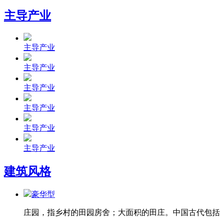
主导产业
主导产业
主导产业
主导产业
主导产业
主导产业
主导产业
建筑风格
豪华型
庄园，指乡村的田园房舍；大面积的田庄。中国古代包括