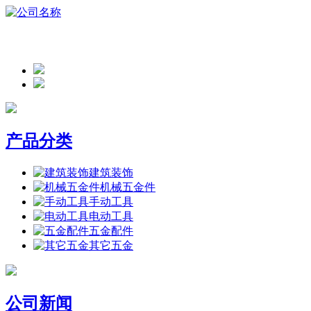
产品分类
建筑装饰
机械五金件
手动工具
电动工具
五金配件
其它五金
公司新闻