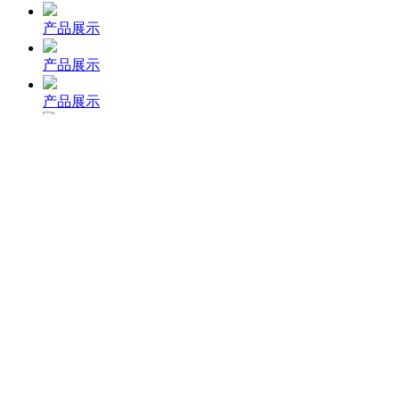
产品展示
产品展示
产品展示
产品展示
产品展示
产品展示
点击免费电话咨询:13588888888
地 址：广州市某某某某路
联系人：某某先生/ 小姐
电 话：020-888888888
技术支持：骏域网络
【移动建站】
返回首页